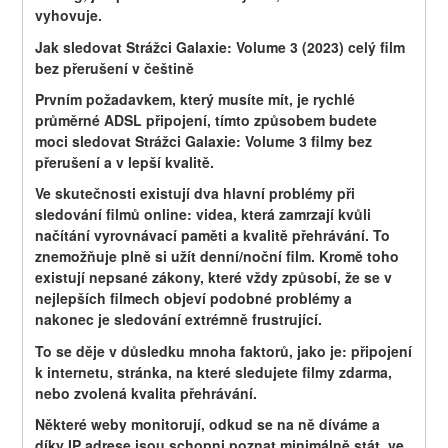
vyhovuje.
Jak sledovat Strážci Galaxie: Volume 3 (2023) celý film 
bez přerušení v češtině
Prvním požadavkem, který musíte mít, je rychlé 
průměrné ADSL připojení, tímto způsobem budete 
moci sledovat Strážci Galaxie: Volume 3 filmy bez 
přerušení a v lepší kvalitě.
Ve skutečnosti existují dva hlavní problémy při 
sledování filmů online: videa, která zamrzají kvůli 
načítání vyrovnávací paměti a kvalitě přehrávání. To 
znemožňuje plně si užít denní/noční film. Kromě toho 
existují nepsané zákony, které vždy způsobí, že se v 
nejlepších filmech objeví podobné problémy a 
nakonec je sledování extrémně frustrující.
To se děje v důsledku mnoha faktorů, jako je: připojení 
k internetu, stránka, na které sledujete filmy zdarma, 
nebo zvolená kvalita přehrávání.
Některé weby monitorují, odkud se na ně díváme a 
díky IP adrese jsou schopni poznat minimálně stát, ve 