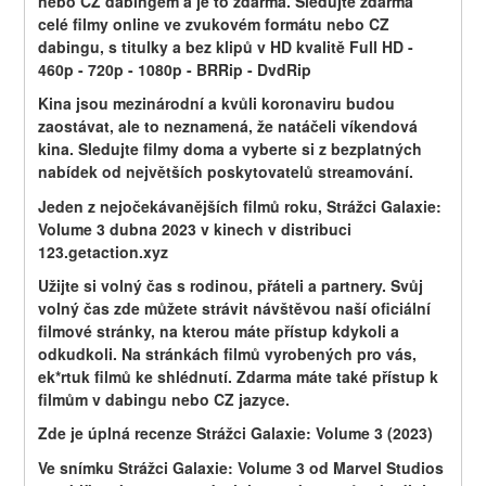
nebo CZ dabingem a je to zdarma. Sledujte zdarma 
celé filmy online ve zvukovém formátu nebo CZ 
dabingu, s titulky a bez klipů v HD kvalitě Full HD - 
460p - 720p - 1080p - BRRip - DvdRip
Kina jsou mezinárodní a kvůli koronaviru budou 
zaostávat, ale to neznamená, že natáčeli víkendová 
kina. Sledujte filmy doma a vyberte si z bezplatných 
nabídek od největších poskytovatelů streamování.
Jeden z nejočekávanějších filmů roku, Strážci Galaxie: 
Volume 3 dubna 2023 v kinech v distribuci 
123.getaction.xyz
Užijte si volný čas s rodinou, přáteli a partnery. Svůj 
volný čas zde můžete strávit návštěvou naší oficiální 
filmové stránky, na kterou máte přístup kdykoli a 
odkudkoli. Na stránkách filmů vyrobených pro vás, 
ek*rtuk filmů ke shlédnutí. Zdarma máte také přístup k 
filmům v dabingu nebo CZ jazyce.
Zde je úplná recenze Strážci Galaxie: Volume 3 (2023)
Ve snímku Strážci Galaxie: Volume 3 od Marvel Studios 