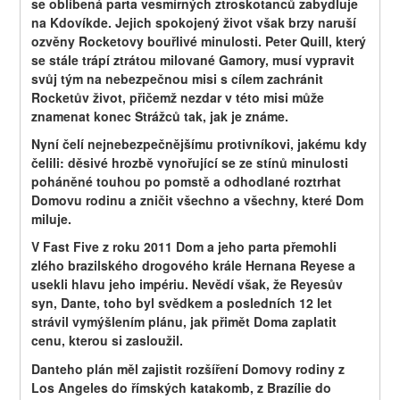
se oblíbená parta vesmírných ztroskotanců zabydluje 
na Kdovíkde. Jejich spokojený život však brzy naruší 
ozvěny Rocketovy bouřlivé minulosti. Peter Quill, který 
se stále trápí ztrátou milované Gamory, musí vypravit 
svůj tým na nebezpečnou misi s cílem zachránit 
Rocketův život, přičemž nezdar v této misi může 
znamenat konec Strážců tak, jak je známe.
Nyní čelí nejnebezpečnějšímu protivníkovi, jakému kdy 
čelili: děsivé hrozbě vynořující se ze stínů minulosti 
poháněné touhou po pomstě a odhodlané roztrhat 
Domovu rodinu a zničit všechno a všechny, které Dom 
miluje.
V Fast Five z roku 2011 Dom a jeho parta přemohli 
zlého brazilského drogového krále Hernana Reyese a 
usekli hlavu jeho impériu. Nevědí však, že Reyesův 
syn, Dante, toho byl svědkem a posledních 12 let 
strávil vymýšlením plánu, jak přimět Doma zaplatit 
cenu, kterou si zasloužil.
Danteho plán měl zajistit rozšíření Domovy rodiny z 
Los Angeles do římských katakomb, z Brazílie do 