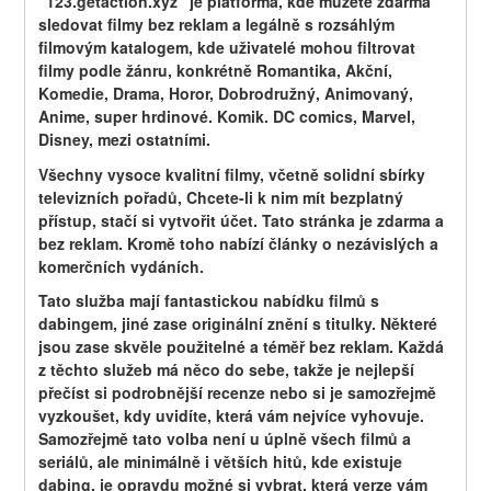
"123.getaction.xyz" je platforma, kde můžete zdarma 
sledovat filmy bez reklam a legálně s rozsáhlým 
filmovým katalogem, kde uživatelé mohou filtrovat 
filmy podle žánru, konkrétně Romantika, Akční, 
Komedie, Drama, Horor, Dobrodružný, Animovaný, 
Anime, super hrdinové. Komik. DC comics, Marvel, 
Disney, mezi ostatními.
Všechny vysoce kvalitní filmy, včetně solidní sbírky 
televizních pořadů, Chcete-li k nim mít bezplatný 
přístup, stačí si vytvořit účet. Tato stránka je zdarma a 
bez reklam. Kromě toho nabízí články o nezávislých a 
komerčních vydáních.
Tato služba mají fantastickou nabídku filmů s 
dabingem, jiné zase originální znění s titulky. Některé 
jsou zase skvěle použitelné a téměř bez reklam. Každá 
z těchto služeb má něco do sebe, takže je nejlepší 
přečíst si podrobnější recenze nebo si je samozřejmě 
vyzkoušet, kdy uvidíte, která vám nejvíce vyhovuje. 
Samozřejmě tato volba není u úplně všech filmů a 
seriálů, ale minimálně i větších hitů, kde existuje 
dabing, je opravdu možné si vybrat, která verze vám 