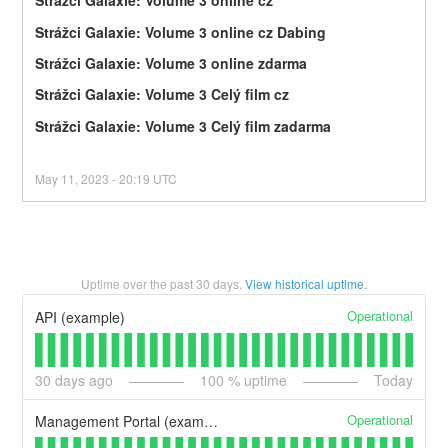
Strážci Galaxie: Volume 3 online cz
Strážci Galaxie: Volume 3 online cz Dabing
Strážci Galaxie: Volume 3 online zdarma
Strážci Galaxie: Volume 3 Celý film cz
Strážci Galaxie: Volume 3 Celý film zadarma
May
11
,
2023
-
20:19
UTC
Uptime over the past
30
days.
View historical uptime.
Operational
API (example)
30
days ago
100
% uptime
Today
Operational
Management Portal (example)