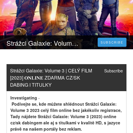
Strážci Galaxie: Volume 3 | CELÝ FILM [2023] 𝐎𝐍𝐋𝐈𝐍𝐄 ZDARMA CZ/SK DABING I TITULKY
SUBSCRIBE
Strážci Galaxie: Volume 3 | CELÝ FILM 
Subscribe
[2023] 𝐎𝐍𝐋𝐈𝐍𝐄 ZDARMA CZ/SK 
DABING I TITULKY
Investigating
-
 Podívejte se, kde můžete shlédnout Strážci Galaxie: 
Volume 3 2023 celý film online bez jakékoliv registrace, 
Tady nájdete Strážci Galaxie: Volume 3 (2023) online 
cz/sk dabingem ale aj s titulkami v kvalitě HD, s jazyce 
právě na našem portály bez reklam.